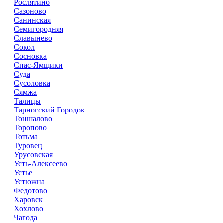
Рослятино
Сазоново
Санинская
Семигородняя
Славынево
Сокол
Сосновка
Спас-Ямщики
Суда
Сусоловка
Сямжа
Талицы
Тарногский Городок
Тоншалово
Торопово
Тотьма
Туровец
Урусовская
Усть-Алексеево
Устье
Устюжна
Федотово
Харовск
Хохлово
Чагода