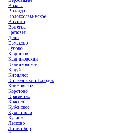
Верховажье
Вожега
Вологда
Волокославинское
Вохтога
Вытегра
Грязовец
Депо
Ермаково
Зубово
Кадников
Кадниковский
Кадниковское
Кадуй
Кириллов
Кичменгский Городок
Климовское
Коротово
Красавино
Красное
Кубенское
Кувшиново
Кузино
Лесково
Липин Бор