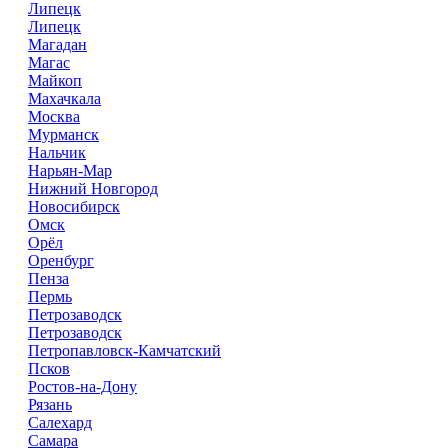
Липецк
Липецк
Магадан
Магас
Майкоп
Махачкала
Москва
Мурманск
Нальчик
Нарьян-Мар
Нижний Новгород
Новосибирск
Омск
Орёл
Оренбург
Пенза
Пермь
Петрозаводск
Петрозаводск
Петропавловск-Камчатский
Псков
Ростов-на-Дону
Рязань
Салехард
Самара