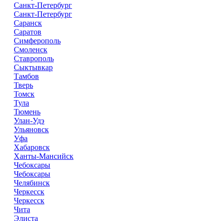
Санкт-Петербург
Санкт-Петербург
Саранск
Саратов
Симферополь
Смоленск
Ставрополь
Сыктывкар
Тамбов
Тверь
Томск
Тула
Тюмень
Улан-Удэ
Ульяновск
Уфа
Хабаровск
Ханты-Мансийск
Чебоксары
Чебоксары
Челябинск
Черкесск
Черкесск
Чита
Элиста