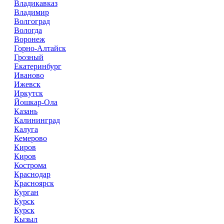
Владикавказ
Владимир
Волгоград
Вологда
Воронеж
Горно-Алтайск
Грозный
Екатеринбург
Иваново
Ижевск
Иркутск
Йошкар-Ола
Казань
Калининград
Калуга
Кемерово
Киров
Киров
Кострома
Краснодар
Красноярск
Курган
Курск
Курск
Кызыл