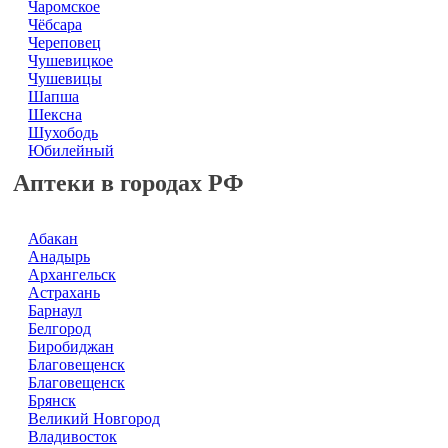
Чаромское
Чёбсара
Череповец
Чушевицкое
Чушевицы
Шапша
Шексна
Шухободь
Юбилейный
Аптеки в городах РФ
Абакан
Анадырь
Архангельск
Астрахань
Барнаул
Белгород
Биробиджан
Благовещенск
Благовещенск
Брянск
Великий Новгород
Владивосток