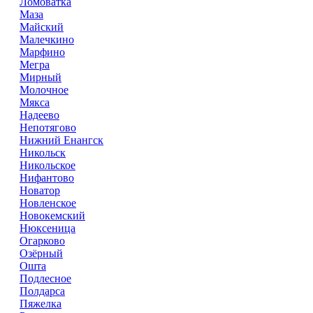
Ломоватка
Маза
Майский
Малечкино
Марфино
Мегра
Мирный
Молочное
Мякса
Надеево
Непотягово
Нижний Енангск
Никольск
Никольское
Нифантово
Новатор
Новленское
Новокемский
Нюксеница
Огарково
Озёрный
Ошта
Подлесное
Полдарса
Пяжелка