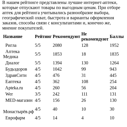
В нашем рейтинге представлены лучшие интернет-аптеки,
которые отпускают товары по выгодным ценам. При отборе
аптек для рейтинга учитывались разнообразие выбора,
географический охват, быстрота и варианты оформления
заказов, способы связи с консультантами и, конечно же,
мнение покупателей.
Не
Название
Рейтинг
Рекомендуют
Баллы
рекомендуют
Ригла
5/5
2080
128
1952
Аптека
5/5
1853
18
1835
Медика
Диалог
5/5
1394
130
1264
Будьздоров
4/5
1042
99
943
ЗдравСити
4/5
476
31
445
Еаптека
4/5
362
108
254
Apteka.ru
4/5
260
56
204
Wer
3/5
242
111
131
MED-магазин
4/5
156
26
130
4/5
40
10
30
Монастырёв.рф
Еврофарм
4/5
14
4
10