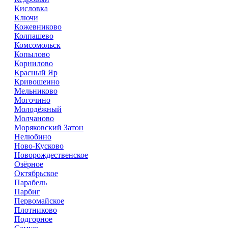
Кисловка
Ключи
Кожевниково
Колпашево
Комсомольск
Копылово
Корнилово
Красный Яр
Кривошеино
Мельниково
Могочино
Молодёжный
Молчаново
Моряковский Затон
Нелюбино
Ново-Кусково
Новорождественское
Озёрное
Октябрьское
Парабель
Парбиг
Первомайское
Плотниково
Подгорное