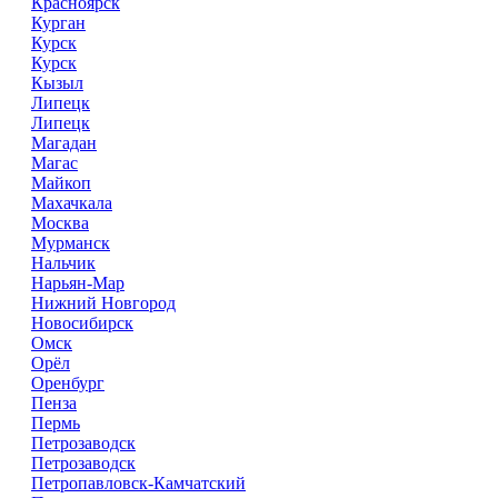
Красноярск
Курган
Курск
Курск
Кызыл
Липецк
Липецк
Магадан
Магас
Майкоп
Махачкала
Москва
Мурманск
Нальчик
Нарьян-Мар
Нижний Новгород
Новосибирск
Омск
Орёл
Оренбург
Пенза
Пермь
Петрозаводск
Петрозаводск
Петропавловск-Камчатский