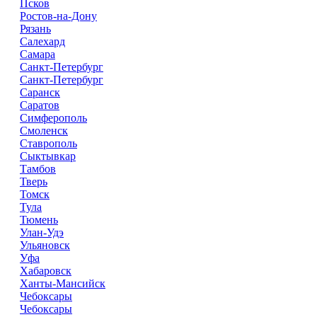
Псков
Ростов-на-Дону
Рязань
Салехард
Самара
Санкт-Петербург
Санкт-Петербург
Саранск
Саратов
Симферополь
Смоленск
Ставрополь
Сыктывкар
Тамбов
Тверь
Томск
Тула
Тюмень
Улан-Удэ
Ульяновск
Уфа
Хабаровск
Ханты-Мансийск
Чебоксары
Чебоксары