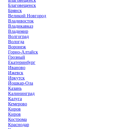
Благовещенск
Благовещенск
Брянск
Великий Новгород
Владивосток
Владикавказ
Владимир
Волгоград
Вологда
Воронеж
Горно-Алтайск
Грозный
Екатеринбург
Иваново
Ижевск
Иркутск
Йошкар-Ола
Казань
Калининград
Калуга
Кемерово
Киров
Киров
Кострома
Краснодар