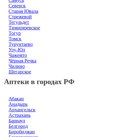
Самусь
Северск
Старая Ювала
Стрежевой
Тегульдет
Тимирязевское
Тогур
Томск
Турунтаево
Улу-Юл
Чажемто
Чёрная Речка
Чилино
Шегарское
Аптеки в городах РФ
Абакан
Анадырь
Архангельск
Астрахань
Барнаул
Белгород
Биробиджан